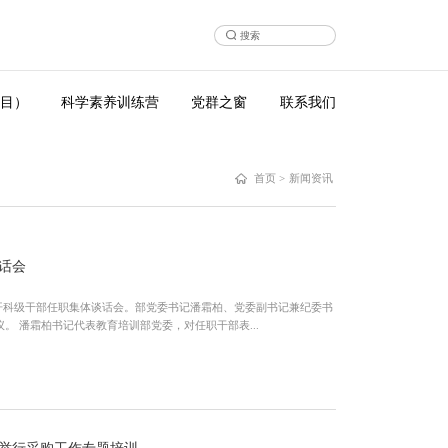
目）
科学素养训练营
党群之窗
联系我们
首页
>
新闻资讯
话会
部召开科级干部任职集体谈话会。部党委书记潘霜柏、党委副书记兼纪委书
记刘勇出席，教育培训部全体科级干部参加会议。 潘霜柏书记代表教育培训部党委，对任职干部表...