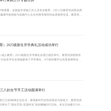
举行采购工作专题培训
和质量，全面提升采购工作人员专业素养。3月11日教育培训部在西
别邀请学校招标与采购中心主任何艳等领导到会讲授和交流，教育培训
）2025级新生开学典礼活动成功举行
（成人教育）2025级新生开学典礼在望江校区举行。教育培训部部长
150余名学生在现场参加了开学典礼，8个校外教学点负责老师和全体
祝三八妇女节手工活动圆满举行
富女职工们的精神文化生活，展现新时代女性的风采与创造力，教育培训
举办了“指尖艺韵 花漾时光”掐丝螺钿DIY活动。本次活动吸引100...