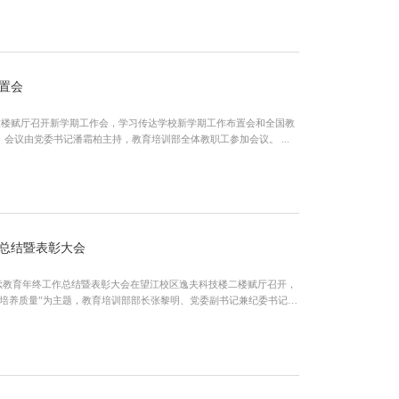
布置会
技楼赋厅召开新学期工作会，学习传达学校新学期工作布置会和全国教
育大会精神，安排布置教育培训部新学期工作。会议由党委书记潘霜柏主持，教育培训部全体教职工参加会议。 ...
作总结暨表彰大会
历继续教育年终工作总结暨表彰大会在望江校区逸夫科技楼二楼赋厅召开，
培养质量”为主题，教育培训部部长张黎明、党委副书记兼纪委书记