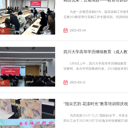
精技优采，合规增效——教育培训部
为进一步规范采购行为，提高采购工作效率
五教203教室举行采购工作专题培训。培训特
部...
2025-03-14
资讯
四川大学高等学历继续教育（成人教育
3月8日上午，四川大学高等学历继续教育
张黎明、各办学学院教师代表、2025级校本部
2025...
2025-03-11
资讯
“指尖艺韵 花漾时光”教育培训部庆
为庆祝第115个“三八”国际妇女节，丰
部分工会于2025年3月7日在逸夫科技楼赋厅成功