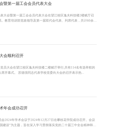
会暨第一届工会会员代表大会
代表大会暨第一届工会会员代表大会在望江校区逸夫科技楼2楼赋厅召
话。教育培训部党政领导及第一届双代会代表、列席代表，共计60余人
大会顺利召开
部党员大会在望江校区逸夫科技楼二楼赋厅举行,共有114名有选举权的
党员参会。学校党委组织部副部长苏德强同志出席开幕式。 苏德强同志代表学校党委向大会的召开表示热...
学术年会成功召开
2024年学术会议于2024年12月27日在攀枝花学院成功召开。会议
国建设”为主题，旨在深入学习贯彻落实党的二十届三中全会精神和