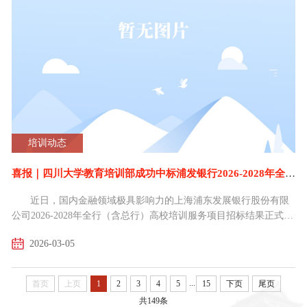
修学习，学习周期涵盖3个月、6个月及12个月，进修专业覆...
培训动态
喜报｜四川大学教育培训部成功中标浦发银行2026-2028年全行高校培训服务项目
近日，国内金融领域极具影响力的上海浦东发展银行股份有限
公司2026-2028年全行（含总行）高校培训服务项目招标结果正式公
示。在这场汇聚了全国顶尖高校的激烈角逐中，四川大学教育培训
2026-03-05
部凭借卓越的综合实力、深厚的学术底蕴以及丰富的金融人才培养
经验，成功从众多名校中脱颖而出，以“中西部地区高校第一入围供
应商”的骄人成绩，成为浦发银行未来三年全国人才战略的核心合作
...
首页
上页
1
2
3
4
5
15
下页
尾页
伙伴！实力认证：鏖战全国名校，问鼎中西部之巅本次...
共149条