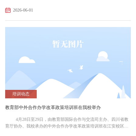
办主任、市市场监管局党组书记、局长赵越出席开班仪式并作动员
2026-06-01
讲话，四川大学教育培训部工会主席余江涛致辞。 开班仪式上，
赵越指出，当前食品安全风险呈现全链条、隐蔽化、跨区域、新业
态叠加的复杂态势，本次培训是贯彻落实食品安全“四个最严”要
求，筑牢民生食安防线的务实举措。此次培训立足省内优...
培训动态
教育部中外合作办学改革政策培训班在我校举办
4月28日至29日，由教育部国际合作与交流司主办、四川省教
育厅协办、我校承办的中外合作办学改革政策培训班在江安校区举
行。全国各省级教育行政部门、 “双一流” 建设高校共300余人齐聚