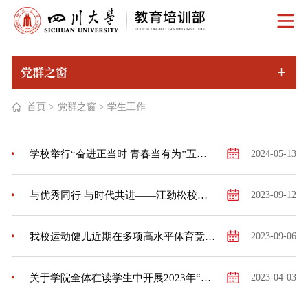
党群之窗
首页
>
党群之窗
>
学生工作
学校举行“奋进正当时 青春当有为”五四主题活动暨“书声朗朗”班团支部示范读书会
2024-05-13
与优秀同行 与时代共进——汪劲松校长在四川大学2023级本科生开学典礼上的讲话
2023-09-12
我校运动健儿近期在多项高水平体育竞赛中取得佳绩
2023-09-06
关于学院全体在读学生中开展2023年“铭记历史缅怀英烈崇尚英雄争做先锋·清明祭英烈”线上祭扫活动的通知
2023-04-03