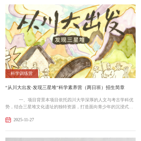
鉴赏等领域，增强学生艺术能力、激励学生创新意识。三、招生对
象面向全国中小学生。四、活动时间及地点1.时间：20...
科学训练营
“从川大出发·发现三星堆”科学素养营（两日班）招生简章
一、项目背景本项目依托四川大学深厚的人文与考古学科优
势，结合三星堆文化遗址的独特资源，打造面向青少年的沉浸式科
学素养启蒙研学项目。通过课堂学习与实地考察相结合的方式，引
2025-11-27
导学生在历史与考古的探索中，培养科学思维、文化理解与团队协
作能力。二、项目特色1、跨学科融合：融合考古学、历史学、博物
馆学等多学科内容；2、沉浸式研学：通过前往四川大学博物馆和三