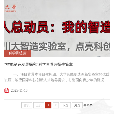
星堆遗址的实地教学，增强文化感知；3、科学思维训练...
科学训练营
“智能制造发展探究”科学素养营招生简章
一、项目背景本项目依托四川大学智能制造创新实验室的优质
资源，响应国家科技创新人才培养需求，打造面向青少年的沉浸式
科学素养启蒙研学项目。通过课堂教学与实践操作相结合的方式，
2025-11-18
引导学生在3D打印、手工电路板制作、机器人体验等实践项目探索
中，提升工程思维、创新能力和综合素养。二、项目特色1.理论与
实践深度结合：结合理论讲座+现场参观+动手实践，贯穿产品制造
首页
上页
1
2
下页
尾页
共11条
全流程，学生动手完成机械臂制作、装配调试等实操环节...