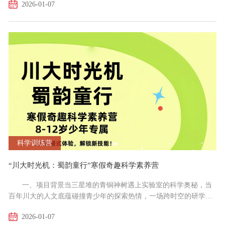
2026-01-07
馆及华西人体生命科学馆参观、专题讲座、健康科普实践、药品制
作初步体验等多元环节，使青少年在实践中启迪医学思维、树立健
康意识，在互动体验中培养科学探索精神，为未来投身医学事业或
提升健康素养奠定坚实基础。二、项目特色1、医学奥秘...
科学训练营
“川大时光机：蜀韵童行”寒假奇趣科学素养营
一、项目背景当三星堆的青铜神树遇上实验室的科学奥秘，当
百年川大的人文底蕴碰撞青少年的探索热情，一场跨时空的研学奇
遇就此启程。四川大学教育培训部深挖校园文化基因与博物馆巴蜀
2026-01-07
文化宝藏，打造“文博溯源+科学实践”的创新研学模式。我们希望带