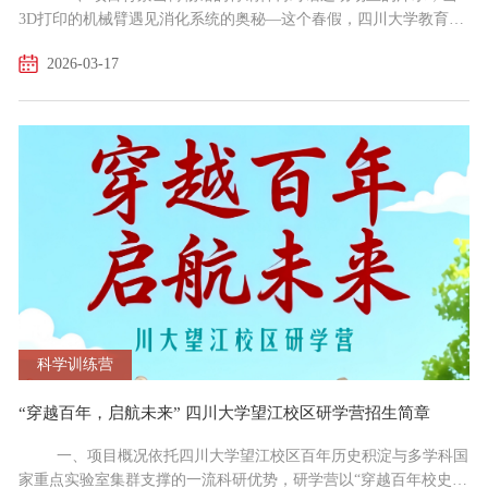
3D打印的机械臂遇见消化系统的奥秘—这个春假，四川大学教育培
训部研学团队再度启航，打造“人文+科技+健康+运动”四位一体的沉
2026-03-17
浸式成长营。我们以“一日一主题”的方式，带领6-12岁孩子在三天
时间里，不再是“坐在教室里听讲座”,而是真正走进川大的实验室、
博物馆、运动场，让大学校园成为孩子的“第二课堂”,让知识从课本
中走出来，成为可以触摸、可以创造、可以奔...
科学训练营
“穿越百年，启航未来” 四川大学望江校区研学营招生简章
一、项目概况依托四川大学望江校区百年历史积淀与多学科国
家重点实验室集群支撑的一流科研优势，研学营以“穿越百年校史，