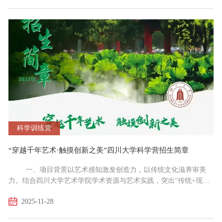
领8-12岁青少年搭乘“川大时光机”，既能在三星堆文明中触摸历史
温度，又能在趣味实践与团队运动协作中点燃科学好奇心，让这个
寒假成为兼具文化底蕴与成长活力的独特旅程。二、项...
科学训练营
“穿越千年艺术·触摸创新之美”四川大学科学营招生简章
一、项目背景以艺术感知激发创造力，以传统文化滋养审美
力。结合四川大学艺术学院学术资源与艺术实践，突出“传统+现
代”、“艺术+科技”的川大特色，以“穿越千年艺术.触摸创新之美”为
2025-11-28
主题，助力青少年开启多维艺术认知之旅。二、项目特色走进百年
名校艺术课堂，体验高校艺术氛围，非遗、国画、书法、中外艺术