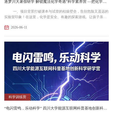
逐梦川大暑假研学 解锁魔法化学奇遇”科学素养营 —把化学变成魔法 把实验变成乐趣
一、项目背景打破课本与试管的枯燥壁垒，告别危险又遥远的
实验室印象！在这里，化学是安全、有趣的探索游戏。让孩子亲手
触碰抽象原理，将科学知识转化为可触摸、可创造、可带走的奇妙
2026-06-11
成果，在欢笑中点燃对科学的热爱。四川大学教育培训部研学团队
精心打造"逐梦川大暑假研学解锁魔法化学奇遇"科学素养营。项目
以"把化学变成魔法把实验变成乐趣"为核心理念，将化学知识融入
非遗手作、美食探秘、创意工坊与趣味竞技之中，让孩子...
科学训练营
“电闪雷鸣，乐动科学” 四川大学能源互联网科普基地创新科学研学营招生简章