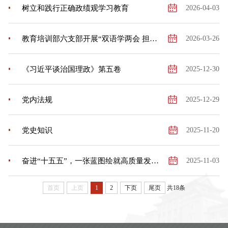
树立和践行正确政绩观学习教育
2026-04-03
教育培训部六支部开展“双语学两会 担当育新人”学习活动
2026-03-26
《习近平谈治国理政》第五卷
2025-12-30
党内法规
2025-12-29
党史知识
2025-11-20
奋进“十五五”，一张蓝图绘就高质量发展新图景
2025-11-03
首页
上页
1
2
下页
尾页
共18条