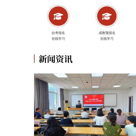
自考报名
成教预报名
在线学习
在线学习
新闻资讯
学高等学历继续
026年毕业典礼暨
予仪式圆满举行
.07.20