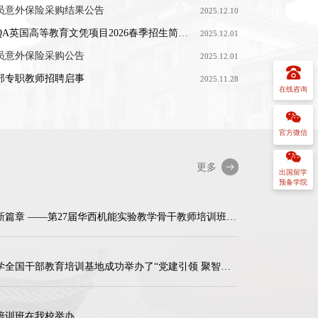
员意外保险采购结果公告
ST考试成绩证书开始发放
关于四川大学高等学历继续教育（网络教育）202609批次实践课程、毕业实习工作安排的通知
四川大学关于2026年下半年（26.4次）高等教育自学考试应用型专业省考课程网上报考、考试工作的通知
四川大学继续教育学院关于高等学历继续教育（成人教育）2026年春季学期自办专业课程面授安排的通知
2025.12.10
届学生毕业论文（设计）答辩的通知
C证书开始发放
网教专升本202606批次毕业论文（设计）工作安排时间调整的通知
四川大学26.3次高等教育自学考试华西校区考点考试通知
四川大学CSCSE-SQA英国高等教育文凭项目2026春季招生简章（2.5+1）
2025.12.01
届秋季毕业生毕业资格复审的通知
员意外保险采购公告
ST考试成绩证书开始发放
四川大学高等教育自学考试应用型专业2026年上半年实践性环节、毕业论文（设计）答辩报考通知
四川大学继续教育学院关于高等学历继续教育（成人教育）2026年春季学期公共课面授安排的通知
2025.12.01
过最长学习期限学生学籍的通知
部专职教师招聘启事
LPT考试成绩/证书开始发放
四川大学关于2026年上半年（26.3次）高等教育自学考试应用型专业省考课程网上报考、考试工作的通知
2026年上半年四川大学高等学历继续教育 （成人教育）本科毕业生申请学士学位的 通知
2025.11.28
在线咨询
官方微信
更多
出国留学
预备学院
构筑协同育人生态，擎画医才新篇章 ——第27届华西机能实验教学骨干教师培训班在四川大学华西校区顺利开班
北京教育科学研究院在四川大学全国干部教育培训基地成功举办了“党建引领 聚智赋能 推动首都教育高质量发展”专题培训班
培训班在我校举办