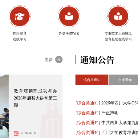
网络教育
外语考试报名
专业技术人员继续
在线学习
教育基地在线学习
通知公告
更多
综合类通知
自考通知
教育培训部成功举办
2026年启智大讲堂第三
[综合类通知]
【置顶】
【置顶】
[出国预备教育]
【置顶】
[实践环节]
[学籍管理]
[学籍管理]
第186回J.TE
期
[综合类通知]
【置顶】
【置顶】
[出国预备教育]
[考试考务]
[考务管理]
[学籍管理]
严正声明
第185回J.TE
[综合类通知]
【置顶】
[考试考务]
[出国预备教育]
[考试考务]
[考务管理]
2025年下半年J
[综合类通知]
【置顶】
[考试考务]
[出国预备教育]
[教学运行]
[考务管理]
四川大学教育培训
第184回J.TE
2026.07.16