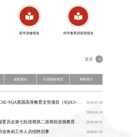
医学进修报名
科学素养训练营报名
更多
成教通知
出国预备教育
网教通知
“以美聚力 以艺凝
心”教育培训部在2026
ST考试成绩证书开始发放
关于四川大学高等教育自学考试应用型专业2026年下半年实践性环节考核有关事项的通知
四川大学高等学历继续教育超过最长学习年限学生学籍注销的公示
四川大学高等学历继续教育超过最长学习年限学生学籍注销的公示
2026年四川大学CSCSE-SQA英国高等教育文凭项目（SQA3+1、SQA2+1））招生简章
2026.07.30
年四川大学教职工文艺
比赛中荣获三等奖
ST考试成绩证书开始发放
关于四川大学高等教育自学考试应用型专业2026年下半年（26.2次）毕业论文撰写有关事项的通知
四川大学高等学历继续教育（网络教育） 部分公共基础课统一考试工作通知
关于四川大学高等学历继续教育（成教） 2026届秋季及2027届春季毕业生图像采集工作的 通 知
2026.06.16
LPT考试成绩/证书开始发放
中共四川大学第九届委员会第七轮巡视第二巡视组巡视教育培训部党委的公告
四川大学关于高等学历继续教育（成人教育）2026年上半年期末课程考试成绩查询的通知
四川大学自学考试应用型专业26.4次省考课程四川大学华西校区考点考试通知
四川大学高等学历继续教育（网络教育） 202609批次课程在线考试的通知
2026.06.01
部业务岗工作人员招聘启事
ST考试成绩证书开始发放
关于四川大学高等学历继续教育（网络教育）202609批次网上作业开启的通知
四川大学关于高等学历继续教育（成人教育） 2026年上半年期末课程在线考试的通知
四川大学高等教育自学考试应用型专业2026年下半年 实践性环节、毕业论文（设计）答辩报考通知
2026.01.05
2026.06.10