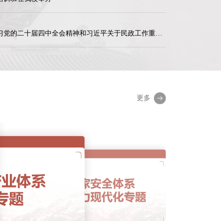
广西民政系统领导干部深入学习党的二十届四中全会精神和习近平关于民政工作重要论述暨民政业务专题培训班在四川大学全国干部教育培训基地顺利开班
更多