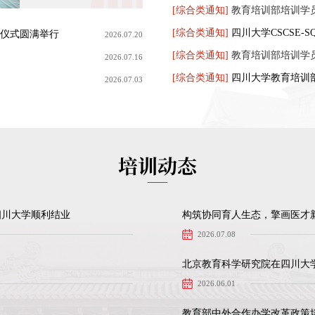
[综合类通知]
【置顶】
[教学运行]
[出国预备教育]
[教学运行]
[考务管理]
教育培训部培训学
第183回J.TE
[综合类通知]
【置顶】
[教学运行]
[出国预备教育]
[教学运行]
[考务管理]
关于成教本科2026
2025年9月BE
予仪式圆满举行
2026.07.20
[综合类通知]
【置顶】
[教学运行]
[出国预备教育]
[学籍管理]
[考务管理]
关于网络教育2026
教育培训部培训学
第182回J.TE
2026.07.16
[综合类通知]
【置顶】
[学位]
[出国预备教育]
[学籍管理]
[考务管理]
关于清理网络教育超
四川大学教育培训
2025年上半年J
2026.07.03
培训动态
四川大学顺利结业
2026.07.08
2026.06.01
教育部中外合作办学改革政策