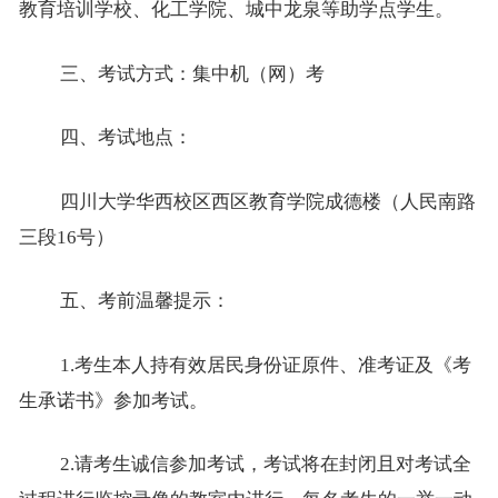
教育培训学校、化工学院、城中龙泉等助学点
学
生。
三、考试
方式：集中机
（网）
考
四
、考试地点：
四川大学华西校区西区教育学院
成德楼
（人民南路
三段
16
号）
五
、
考前温馨提示：
1.
考生本人持
有效居民
身份证原件、
准考证及《考
生承诺书》参加考试。
2.请考生诚信参加考试，考试将在封闭且对考试全