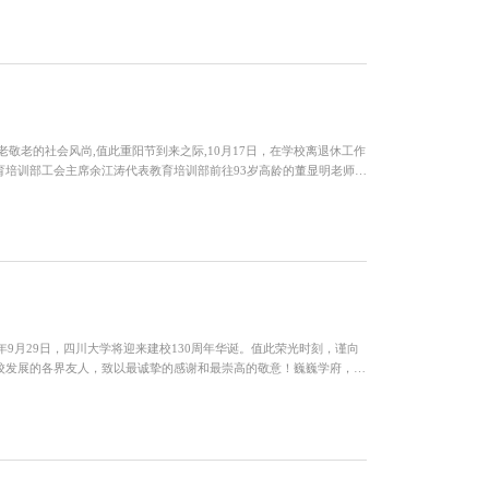
育培训部教职员工不言放弃和团结协作的精神风貌。为了更好...
敬老的社会风尚,值此重阳节到来之际,10月17日，在学校离退休工作
育培训部工会主席余江涛代表教育培训部前往93岁高龄的董显明老师家
地询问董老师的身体状况和生活起居，叮嘱他一定要保重身体，并为他
在10月慰问、探访了92岁高龄的杨华隆老师和患病的尹凯...
）
年9月29日，四川大学将迎来建校130周年华诞。值此荣光时刻，谨向
校发展的各界友人，致以最诚挚的感谢和最崇高的敬意！巍巍学府，德
经之文脉，融中西学术之优长，肇基于1896年创办的四川中西学
调整和三强合一的发展变迁。130年来，四川大学始终与民族命运