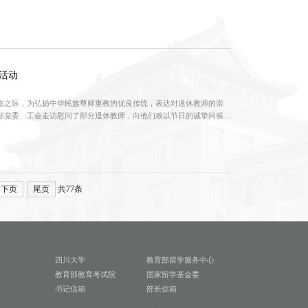
委书记甘霖、校长汪劲松，高洁院士、魏于全院士、石碧院士、王玉忠
教授，全体在校校领导，各学院主要负责人，教师代表在主席台...
活动
来临之际，为弘扬中华民族尊师重教的优良传统，表达对退休教师的崇
培训部党委、工会走访慰问了部分退休教师，向他们致以节日的诚挚问候和
霜柏、常务副部长鄢澜和学校离退休工作处副处长唐洪一行前往原出国
动。领导们与刘老师促膝长谈，细致询问她的身体状况、生活情...
下页
尾页
共77条
四川大学
教育部留学服务中心
教育部教育考试院
国家留学基金委
书记信箱
部长信箱