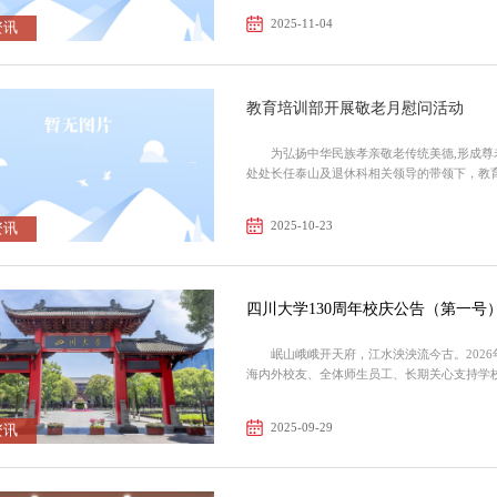
项第五名。运动员们的拼搏精神，充分展现了教
2025-11-04
资讯
教育培训部开展敬老月慰问活动
为弘扬中华民族孝亲敬老传统美德,形成尊老
处处长任泰山及退休科相关领导的带领下，教
中开展慰问。在董老师家中，慰问组一行亲切
送上了慰问金和慰问品。此外，教育培训部工会还
2025-10-23
资讯
四川大学130周年校庆公告（第一号
岷山峨峨开天府，江水泱泱流今古。2026
海内外校友、全体师生员工、长期关心支持学
沃群芳。四川大学承文翁化蜀之遗风，继锦江尊
堂，历经堂院同归、华西并起、三水汇流、院系
2025-09-29
资讯
同...