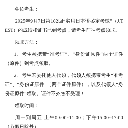
各位考生：
2025年
9
月
7
日第
1
82
回
“实用日本语鉴定考试”（J.T
EST）的成绩和证书已到考点，请考生前往考点领取。
领取方法：
1、考生须携带“准考证”、“身份证原件”两个证件
（原件）到考点领取。
2、考生若委托他人代领，代领人须携带考生“准考
证”、“身份证原件”（两个证件原件），以及代领人“身
份证原件”领取。证件不齐恕不受理！
领取时间：
周一到周五
上午
0
9
:0
0
~
11
:0
0
；下午
1
5
:0
0
~
17:00
（节假日除外）