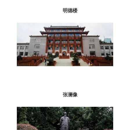
明德楼
张澜像