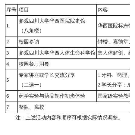
序号
项目
内容
参观四川大学华西医院院史馆
1
华西医院标志性
（八角楼）
2
校园参访
钟楼、嘉德堂、
3
参观四川大学华西人体生命科学馆
集人体解剖、组
4
校园餐厅用餐
专家讲座或学长交流分享
1.牙科、药理
5
（二选一）
2.学长分享：
6
药学实验与药品制作初步体验
国家级实验教学
7
整队、离校
注：上述活动内容和顺序可根据实际情况调整。