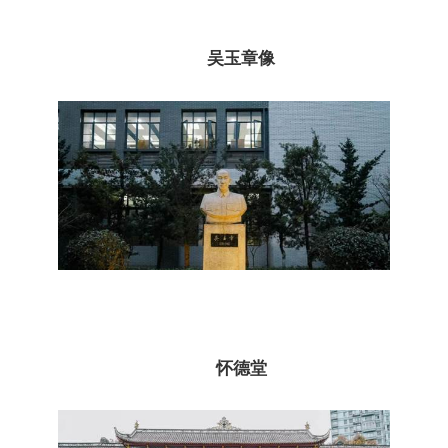
吴玉章像
怀德堂